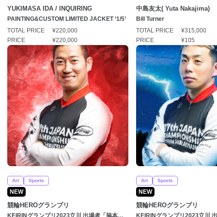
YUKIMASA IDA / INQUIRING
中島友太( Yuta Nakajima)
PAINTING&CUSTOM LIMITED JACKET ‘1/5’
Bill Turner
TOTAL PRICE
¥220,000
TOTAL PRICE
¥315,000
PRICE
¥220,000
PRICE
¥105
Art
Sports
Art
Sports
NEW
NEW
競輪HEROグランプリ
競輪HEROグランプリ
KEIRINグランプリ2023立川 出場者「脇本雄
KEIRINグランプリ2023立川