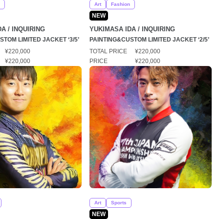
Art
Fashion
NEW
A / INQUIRING
YUKIMASA IDA / INQUIRING
TOM LIMITED JACKET ‘3/5’
PAINTING&CUSTOM LIMITED JACKET ‘2/5’
¥220,000
TOTAL PRICE
¥220,000
¥220,000
PRICE
¥220,000
Art
Sports
NEW