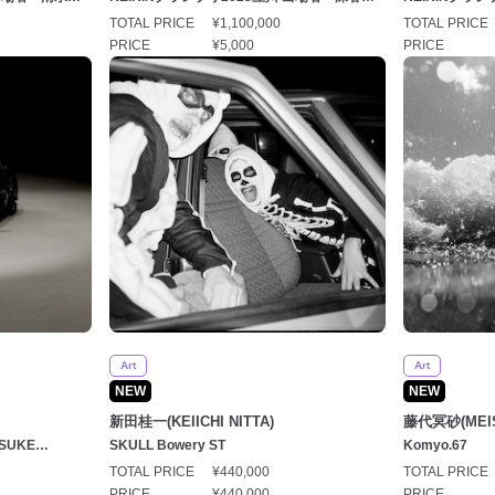
広（ふかやともひろ）選手」
士（まつうら
TOTAL PRICE
¥1,100,000
TOTAL PRICE
PRICE
¥5,000
PRICE
Art
Art
NEW
NEW
新田桂一(KEIICHI NITTA)
藤代冥砂(MEIS
OSUKE
SKULL Bowery ST
Komyo.67
on(Mシリーズ)
TOTAL PRICE
¥440,000
TOTAL PRICE
PRICE
¥440,000
PRICE