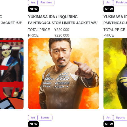
Art
Fashion
Art
Fashion
NEW
NEW
NG
YUKIMASA IDA / INQUIRING
YUKIMASA ID
JACKET ‘5/5’
PAINTING&CUSTOM LIMITED JACKET ‘4/5’
PAINTING&CUS
TOTAL PRICE
¥220,000
TOTAL PRICE
PRICE
¥220,000
PRICE
Art
Sports
Art
Sports
NEW
NEW