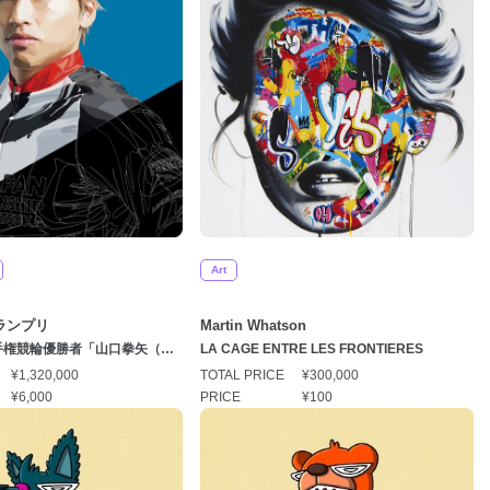
Art
ランプリ
Martin Whatson
手権競輪優勝者「山口拳矢（や
LA CAGE ENTRE LES FRONTIERES
）選手」
¥1,320,000
TOTAL PRICE
¥300,000
¥6,000
PRICE
¥100