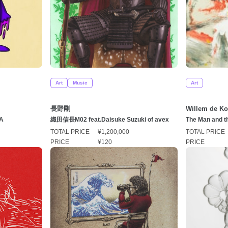
Art
Music
Art
長野剛
Willem de K
A
織田信長M02 feat.Daisuke Suzuki of avex
The Man and t
TOTAL PRICE
¥1,200,000
TOTAL PRICE
PRICE
¥120
PRICE