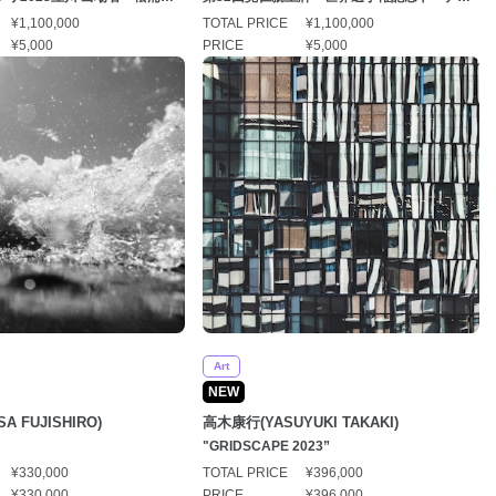
ゆうじ）選手」
ント優勝者「古性優作（こしょうゆうさく）
¥1,100,000
TOTAL PRICE
¥1,100,000
選手」
¥5,000
PRICE
¥5,000
Art
NEW
A FUJISHIRO)
高木康行(YASUYUKI TAKAKI)
"GRIDSCAPE 2023”
¥330,000
TOTAL PRICE
¥396,000
¥330,000
PRICE
¥396,000