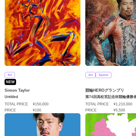
Art
Art
Sports
NEW
Simon Taylor
競輪HEROグランプリ
Untitled
第74回高松宮記念杯競輪優勝
（こしょう ゆうさく）選手」
TOTAL PRICE
¥150,000
TOTAL PRICE
¥1,210,000
PRICE
¥100
PRICE
¥5,500