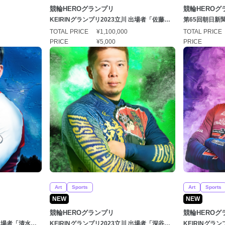
競輪HEROグランプリ
競輪HEROグ
KEIRINグランプリ2023立川 出場者「佐藤慎
第65回朝日新
太郎（さとうしんたろう）選手」
杉匠（ますぎ
TOTAL PRICE
¥1,100,000
TOTAL PRICE
PRICE
¥5,000
PRICE
Art
Sports
Art
Sports
NEW
NEW
競輪HEROグランプリ
競輪HEROグ
 出場者「清水裕
KEIRINグランプリ2023立川 出場者「深谷知
KEIRINグラ