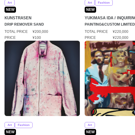
Art
Art
Fashion
NEW
NEW
KUNSTRASEN
YUKIMASA IDA / INQUIRI
DRIP REMOVER SAND
PAINTING&CUSTOM LIMITED 
TOTAL PRICE
¥200,000
TOTAL PRICE
¥220,000
PRICE
¥100
PRICE
¥220,000
Art
Fashion
Art
NEW
NEW