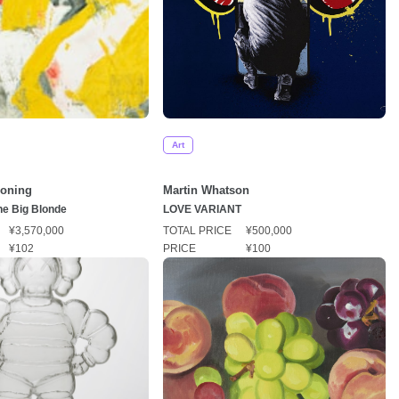
Art
ooning
Martin Whatson
he Big Blonde
LOVE VARIANT
¥3,570,000
TOTAL PRICE
¥500,000
¥102
PRICE
¥100