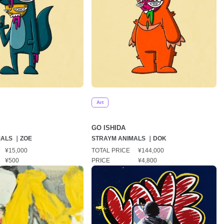
Art
GO ISHIDA
MALS ｜ZOE
STRAYM ANIMALS ｜DOK
¥15,000
TOTAL PRICE
¥144,000
¥500
PRICE
¥4,800