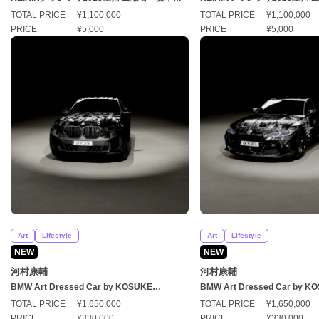
太（わきもとゆうた）選手」
友（しみずひろと）選手」
TOTAL PRICE
¥1,100,000
TOTAL PRICE
¥1,100,000
PRICE
¥5,000
PRICE
¥5,000
Art
Lifestyle
Art
Lifestyle
NEW
NEW
河村康輔
河村康輔
BMW Art Dressed Car by KOSUKE
BMW Art Dressed Car by K
KAWAMURA Special Edition(Xシリーズ)
KAWAMURA Special Editi
TOTAL PRICE
¥1,650,000
TOTAL PRICE
¥1,650,000
PRICE
¥330,000
PRICE
¥330,000