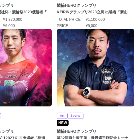
ランプリ
競輪HEROグランプリ
聞社杯・競輪祭2023優勝者「眞
KEIRINグランプリ2023立川 出場者「新山響
たくみ）選手」
平（しんざんきょうへい）選手」
¥1,320,000
TOTAL PRICE
¥1,100,000
¥6,000
PRICE
¥5,000
Art
Sports
NEW
ランプリ
競輪HEROグランプリ
ンプリ2023立川 出場者「松浦悠
第32回寛仁親王牌・世界選手権記念トーナメ