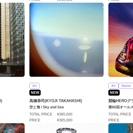
Art
Art
Sports
NEW
NEW
)
高橋恭司(KYOJI TAKAHASHI)
競輪HEROグ
空と海 / Sky and Sea
第66回オール
すぎたくみ）
TOTAL PRICE
¥385,000
TOTAL PRICE
PRICE
¥385,000
PRICE