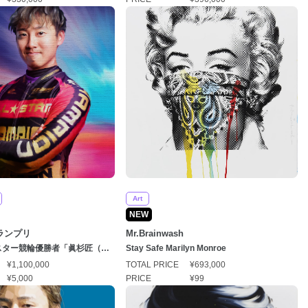
Art
NEW
ランプリ
Mr.Brainwash
スター競輪優勝者「眞杉匠（ま
Stay Safe Marilyn Monroe
選手」
¥1,100,000
TOTAL PRICE
¥693,000
¥5,000
PRICE
¥99