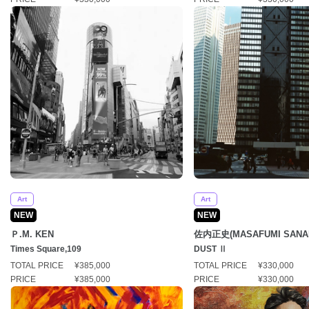
Art
Art
NEW
NEW
Ｐ.M. KEN
佐内正史(MASAFUMI SANAI
Times Square,109
DUST Ⅱ
TOTAL PRICE
¥385,000
TOTAL PRICE
¥330,000
PRICE
¥385,000
PRICE
¥330,000