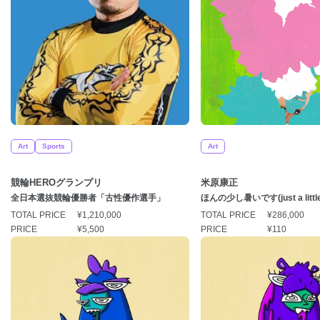
Art
Sports
Art
競輪HEROグランプリ
米原康正
全日本選抜競輪優勝者「古性優作選手」
ほんの少し暑いです(just a little
TOTAL PRICE
¥1,210,000
TOTAL PRICE
¥286,000
PRICE
¥5,500
PRICE
¥110