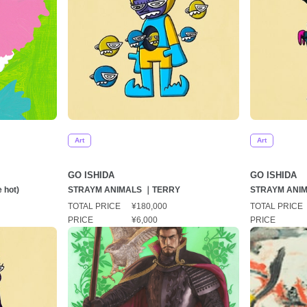
Art
Art
GO ISHIDA
GO ISHIDA
 hot)
STRAYM ANIMALS ｜TERRY
STRAYM ANI
TOTAL PRICE
¥180,000
TOTAL PRICE
PRICE
¥6,000
PRICE