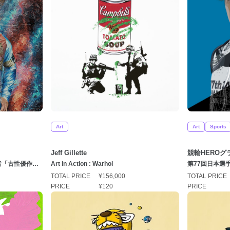
Art
Art
Sports
Jeff Gillette
競輪HEROグ
者「古性優作
Art in Action : Warhol
第77回日本選
まぐち けんや
TOTAL PRICE
¥156,000
TOTAL PRICE
PRICE
¥120
PRICE