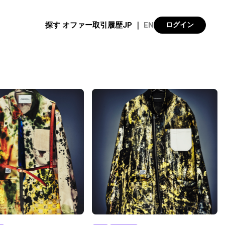
探す
オファー
取引履歴
JP
｜
EN
ログイン