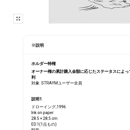
説明
ホルダー特権
オーナー権の累計購⼊⾦額に応じたステータスによって
利
対象: STRAYMユーザー全員
説明1
ドローイング,1996
Ink on paper
28.5 × 28.5 cm
ED.1(1点もの)
額装