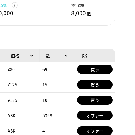
25%
発行総数
0,000
8,000
個
価格
数
取引
¥80
69
買う
¥125
15
買う
¥125
10
買う
ASK
5398
オファー
ASK
4
オファー