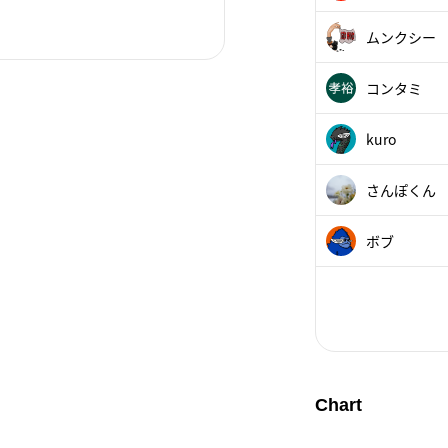
ムンクシー
漫画のようにも見える独特なタ
コンタミ
その彼が1996年11月30
にて開催された日本初の個展に出展した
kuro
さんぽくん
ボブ
本名であるレイモンド・ジン
ーティストとして活動を開始し
語教師でありスパイ小説家の父
Chart
メジャースポーツ、バイオレンス