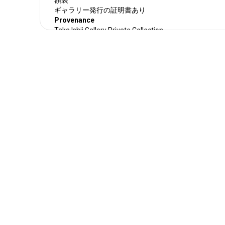
ギャラリー発行の証明書あり
Provenance
Taka Ishii Gallery Private Collection
白黒のペン画と手書きのテキストを組み合わせ、一見
ッチで描かれたレイモンド・ペティボンを象徴する作品。
日〜12月27日の間、東京のTaka Ishii Gallery
貴重な1点モノのドローイング作品です。
説明2
1957年 アリゾナ州タクソン生まれ
UCLAで経済学を専攻していた学生時代、学生新聞へ
(Raymond Ginn)の 名で
政治的な作品を投稿し話題になり卒業後、本格的にア
た。
アーティスト名として使用している”ペティボン”は英
親に子供の頃つけられた
ニックネーム(petit bon＝little good)に由来している。
1970年代後半以降、テレビや漫画のキャラクター、