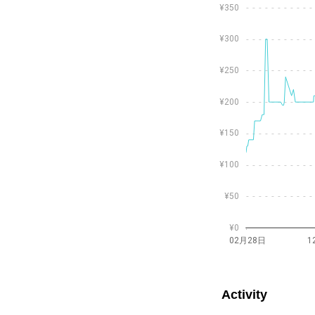
¥350
たテキストを自由に組み合わせ
¥300
¥250
ても下品と博識の共存と言われ
¥200
ペディボンの作品は、音楽、文
¥150
h」のアルバムジャケットなど、ハード
¥100
ケーターやパンクスからの支持
¥50
る。
¥0
e」とのコラボレーション、最近
02月28日
1
Activity
権）が、オーナー権NFTによ