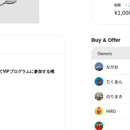
+ 
総額
¥1,00
Buy & Offer
Owners
ながお
VIPプログラムに参加する権
たくあん
のりまき
HIRO