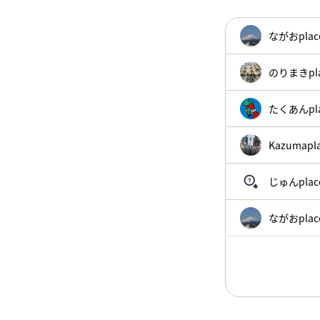
枠からお好きな数量を選んで購
ながおplaced
のりまきplac
たくあんplac
Kazumaplac
じゅんplaced
ながおplaced