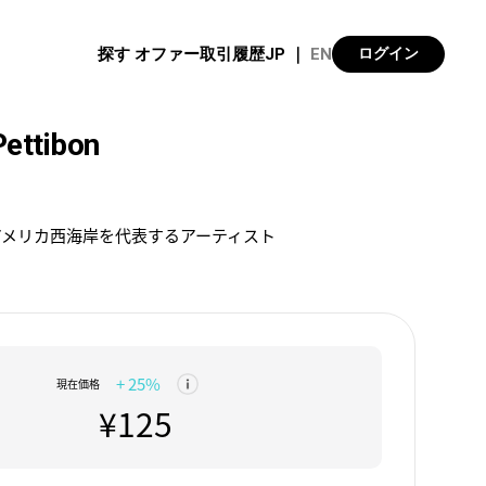
探す
オファー
取引履歴
JP
｜
EN
ログイン
ettibon
アメリカ西海岸を代表するアーティスト
+ 25%
現在価格
¥125