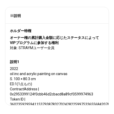
説明
ホルダー特権
オーナー権の累計購⼊⾦額に応じたステータスによって
VIPプログラムに参加する権利
対象: STRAYMユーザー全員
説明1
2022
oil inc and acrylic painting on canvas
S. 100 × 80.3 cm
ED.1(1点もの)
ContractAddress |
0x2953399124f0cbb46d2cbacd8a89cf0599974963
Token ID |
360235929594115379387832702428225997533655684207676
Token Standard | ERC-1155