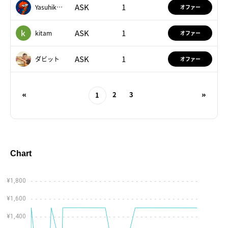
ASK
1
Yasuhiko Masuda
オファー
まれている。
直球勝負を好みあえて絵具を混ぜずにキャンパスへ塗り付
けていく。そこには、かせきさいだぁが幼少時代から心惹
ASK
1
kitam
オファー
かれてきたというレトロなプラモデルのように、わかりや
すく、誰にでも届くような魅力への志向が現れ、その芸術
ASK
1
ダビット
形式を「かせき・ポップ」と表現されることもある。
オファー
注意事項
2
3
1
フィジカル（現物）アート作品の共有持分権（分割保有
権）が、オーナー権NFTによって発行・販売されていいま
す。オーナー権NFTは1枠からお好きな数量を選んで購入が
可能です。
Chart
¥1,800
¥1,600
¥1,400