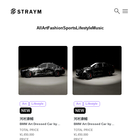
search
menu
All
Art
Fashion
Sports
Lifestyle
Music
Art
Lifestyle
Art
Lifestyle
NEW
NEW
河村康輔
河村康輔
BMW Art Dressed Car by
BMW Art Dressed Car by
KOSUKE KAWAMURA Special
KOSUKE KAWAMURA Special
TOTAL PRICE
TOTAL PRICE
Edition(Mシリーズ)
Edition(Xシリーズ)
¥1,650,000
¥1,650,000
PRICE
PRICE