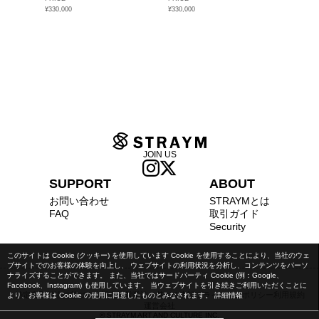
¥330,000
¥330,000
JOIN US
SUPPORT
ABOUT
お問い合わせ
STRAYMとは
FAQ
取引ガイド
Security
このサイトは Cookie (クッキー) を使用しています Cookie を使用することにより、当社のウェ
ブサイトでのお客様の体験を向上し、 ウェブサイトの利用状況を分析し、コンテンツをパーソ
ナライズすることができます。 また、当社ではサードパーティ Cookie (例：Google、
Facebook、Instagram) も使用しています。 当ウェブサイトを引き続きご利用いただくことに
特定商取引法に基づく表記
古物営業法に基づく表記
プライバシーポリシー
利用規約
より、お客様は Cookie の使用に同意したものとみなされます。
詳細情報
運営会社
© STRAYM ART AND CULTURE INC.