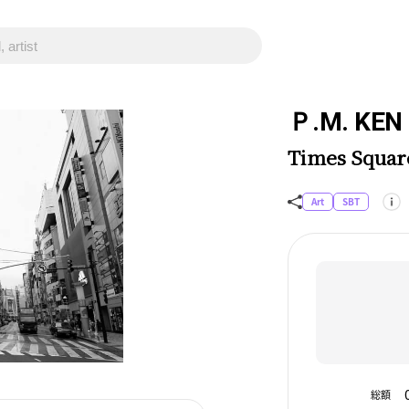
Ｐ.M. KEN
Times Squar
Art
SBT
総額