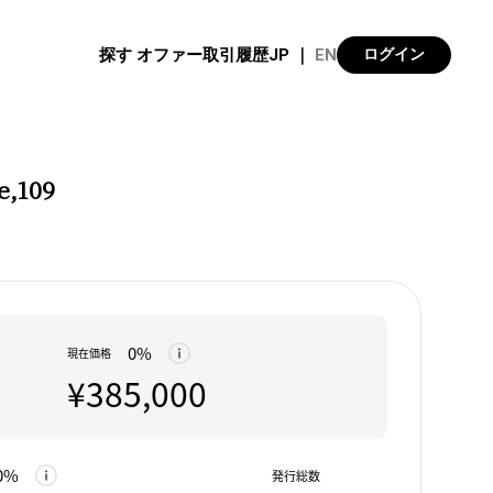
探す
オファー
取引履歴
JP
｜
EN
ログイン
e,109
0%
現在価格
¥385,000
0%
発行総数