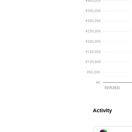
¥400,000
¥350,000
¥300,000
に観察すると実際には2つの全
¥250,000
景が醸し出されている。この写
れた一枚の作
¥200,000
(2019)』はニューヨーク
シリーズの代表作。2009年に第1作
¥150,000
年版。
¥100,000
¥50,000
を経て1990年フリーのフォト
¥0
広告のビジュアルを手掛ける。
03月26日
OSHOPを駆使したデジタルによる
アイデアで、写真の枠を越えた
ーズ「crosspoint」発表。
Activity
て個展開催。