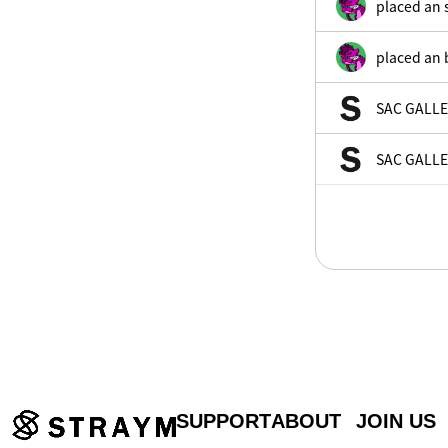
placed an s
ーが指定致します ※ポートレー
placed an 
ます。 ※特別にスタジオなどを
負担でお願い致します。 ※こ
）のオーナー権になり、一括販
SAC GALLER
NFTは2次流通で転売できない
ですが2次流通以降でご購入された
SAC GALLE
SUPPORT
ABOUT
JOIN US