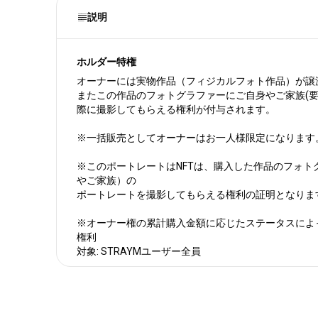
説明
ホルダー特権
オーナーには実物作品（フィジカルフォト作品）が譲
またこの作品のフォトグラファーにご自身やご家族(要
際に撮影してもらえる権利が付与されます。
※一括販売としてオーナーはお一人様限定になります
※このポートレートはNFTは、購入した作品のフォト
やご家族）の
ポートレートを撮影してもらえる権利の証明となりま
※オーナー権の累計購⼊⾦額に応じたステータスによっ
権利
対象: STRAYMユーザー全員
説明1
2019