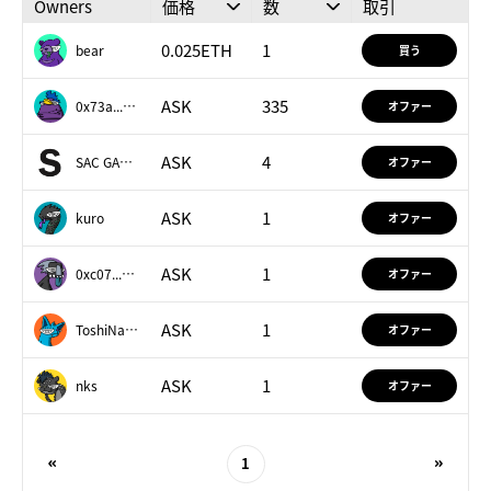
※STRAYMオーナー権の累計購入金額に応じたステータス
Owners
価格
数
取引
によってVIPプログラムに参加する権利
対象: STRAYMユーザー全員
0.025ETH
1
bear
買う
ASK
335
説明1
0x73a...7c76
オファー
1970s
watercolor on paper
ASK
4
SAC GALLERY
オファー
38cm×w48cm
ED.1(1点もの)
ASK
1
kuro
オファー
Provenance
Private Collection
ASK
1
0xc07...157b
オファー
大きな瞳にキラキラの星、カラフルな髪の色、世界の人に
愛されている少女マンガのスタイルをいち早く描き、下ま
ASK
1
ToshiNasu
オファー
つ毛を最初に描いたのが花村だと言われる特徴がよく表現
されている作品。繊細で美しい筆のタッチと色鮮やかであ
りながら品のある色彩は時代を超えて色褪せない艶やかな
ASK
1
nks
オファー
新鮮さを放つ。 1970年代に学生たちに人気を博したショ
ウワノートの表紙イラストシリーズのひとつ。
1
説明2