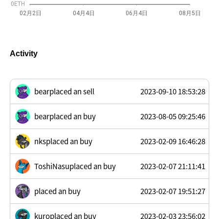
に受け入れられる作品を発表。
0ETH
02月2日
04月4日
06月4日
08月5日
2017年にはフランス国民美術協会主催の歴史あるアートサ
ロン展「SNBA展」で招待作家として招かれ40点以上の作
品を展示、正式会員になる。
Activity
2020年に永眠してもなお新たなファンを獲得し続けている
注意事項
bearplaced an sell
2023-09-10 18:53:28
フィジカル（現物）アート作品の共有持分権（分割保有
権）が、オーナー権NFTによって発行・販売されていいま
bearplaced an buy
2023-08-05 09:25:46
す。オーナー権NFTは1枠からお好きな数量を選んで購入が
可能です。
nksplaced an buy
2023-02-09 16:46:28
ToshiNasuplaced an buy
2023-02-07 21:11:41
placed an buy
2023-02-07 19:51:27
kuroplaced an buy
2023-02-03 23:56:02