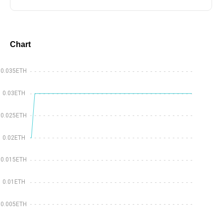
大正ロマンを代表する画家の竹久夢二や、戦後、女性誌
「それいゆ」を発行した画家の中原淳一に憧れ、女子美術
大学に入学するも中退。
Chart
1959(昭和34)年、金竜社の貸本向け単行本「虹」に、『紫
の妖精』を描いて作家デビュー。
0.035ETH
1963(昭和38)年には「なかよし」(講談社)に『白い花につ
づく道』を描き雑誌デビュー。
0.03ETH
以後「少女コミック」(小学館)「少女 フレンド」(講談社)
0.025ETH
「週刊マーガレット」(集英社)などの少女誌で作品を矢継
ぎはやに発表するほか、
0.02ETH
可愛いイラストは、コミック 誌の付録や文房具にも使わ
れ、少女たちの心をつかむ。
0.015ETH
読者が歳を重ねると共に週刊誌や青年誌、女性誌にレディ
0.01ETH
ースコミックの作品を発表、山村美紗・連城三紀彦・内田
康夫などの文芸原作 のコミカライズを手がけ、
0.005ETH
ミステリーコミック分野の確立にも貢献し、幅広い読者層